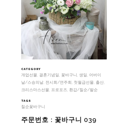
CATEGORY
개업선물, 결혼기념일, 꽃바구니, 생일, 어버이
날/스승의날, 전시회/연주회, 첫월급선물, 출산,
크리스마스선물, 프로포즈, 환갑/칠순/팔순
TAGS
칠순꽃바구니
주문번호 : 꽃바구니 039